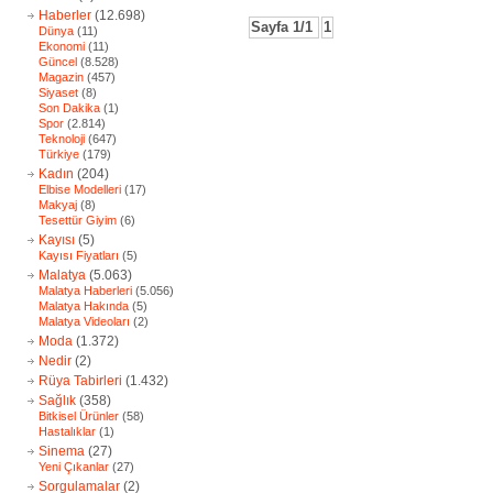
Haberler
(12.698)
Sayfa 1/1
1
Dünya
(11)
Ekonomi
(11)
Güncel
(8.528)
Magazin
(457)
Siyaset
(8)
Son Dakika
(1)
Spor
(2.814)
Teknoloji
(647)
Türkiye
(179)
Kadın
(204)
Elbise Modelleri
(17)
Makyaj
(8)
Tesettür Giyim
(6)
Kayısı
(5)
Kayısı Fiyatları
(5)
Malatya
(5.063)
Malatya Haberleri
(5.056)
Malatya Hakında
(5)
Malatya Videoları
(2)
Moda
(1.372)
Nedir
(2)
Rüya Tabirleri
(1.432)
Sağlık
(358)
Bitkisel Ürünler
(58)
Hastalıklar
(1)
Sinema
(27)
Yeni Çıkanlar
(27)
Sorgulamalar
(2)