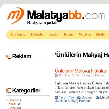
Ana Sayfa
Haberler
Kadın
Kayısı
Malatya
Moda
‘
Ünlülerin Makyaj Ha
Reklam
Ünlülerin Makyaj Hataları
06 Ocak 2014 | Kategori:
Makyaj
Ünlülerin Makyaj Hataları Ünlülerin de
onlarında bazen bazı makyaj hataları ol
Kategoriler
hatalarını gösteren 20 fotoğrafı bu yaz
Yorum Yok
Devamı
Etiket
Galeri
(1)
Ünlülerin Makyaj Hataları
Haber
(1)
Genel
(5)