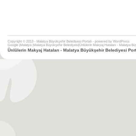
Copyright © 2013 - Malatya Büyükşehir Belediyesi Portalı - powered by
WordPress
Google
|
Malatya
|
Malatya Büyükşehir Belediyesi
|
Ünlülerin Makyaj Hataları - Malatya Bü
Ünlülerin Makyaj Hataları - Malatya Büyükşehir Belediyesi Port