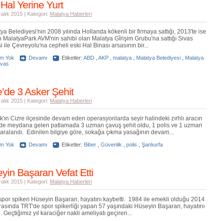
 Hal Yerine Yurt
ralık 2015 | Kategori:
Malatya Haberleri
ya Belediyesi'nin 2008 yılında Hollanda kökenli bir firmaya sattığı, 2013'te ise
n MalatyaPark AVM'nin sahibi olan Malatya Gîrişim Grubu'na sattığı Sivas
 ile Çevreyolu'na cepheli eski Hal Binası arsasının bir...
um Yok
Devamı
Etiketler:
ABD
,
AKP
,
malatya
,
Malatya Belediyesi
,
Malatya
ivas
e’de 3 Asker Şehit
ralık 2015 | Kategori:
Malatya Haberleri
k'ın Cizre ilçesinde devam eden operasyonlarda seyir halindeki zırhlı aracın
de meydana gelen patlamada 3 uzman çavuş şehit oldu, 1 polis ve 1 uzman
aralandı. Edinilen bilgiye göre, sokağa çıkma yasağının devam...
um Yok
Devamı
Etiketler:
Biber
,
Güvenlik
,
polis
,
Şanlıurfa
yin Başaran Vefat Etti
ralık 2015 | Kategori:
Malatya Haberleri
por spikeri Hüseyin Başaran, hayatını kaybetti. 1984 ile emekli olduğu 2014
 arasında TRT'de spor spikerliği yapan 57 yaşındaki Hüseyin Başaran, hayatını
. Geçtiğimiz yıl karaciğer nakli ameliyatı geçiren...