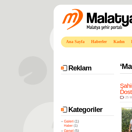
Ana Sayfa
Haberler
Kadın
‘
Mal
Reklam
Şahi
Dostl
25 M
Kategoriler
Galeri
(1)
Haber
(1)
Genel
(5)