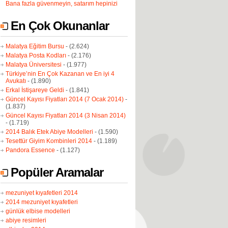
Bana fazla güvenmeyin, satarım hepinizi
En Çok Okunanlar
Malatya Eğitim Bursu
- (2.624)
Malatya Posta Kodları
- (2.176)
Malatya Üniversitesi
- (1.977)
Türkiye’nin En Çok Kazanan ve En iyi 4
Avukatı
- (1.890)
Erkal İstişareye Geldi
- (1.841)
Güncel Kayısı Fiyatları 2014 (7 Ocak 2014)
-
(1.837)
Güncel Kayısı Fiyatları 2014 (3 Nisan 2014)
- (1.719)
2014 Balık Etek Abiye Modelleri
- (1.590)
Tesettür Giyim Kombinleri 2014
- (1.189)
Pandora Essence
- (1.127)
Popüler Aramalar
mezuniyet kıyafetleri 2014
2014 mezuniyet kıyafetleri
günlük elbise modelleri
abiye resimleri