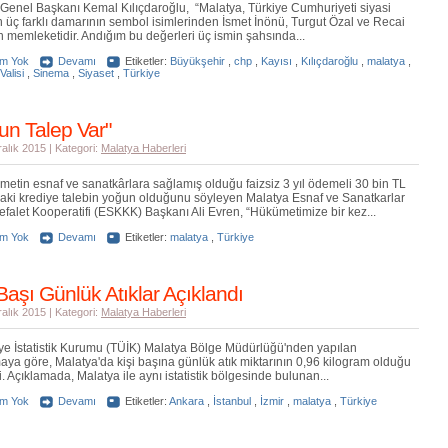
enel Başkanı Kemal Kılıçdaroğlu, “Malatya, Türkiye Cumhuriyeti siyasi
in üç farklı damarının sembol isimlerinden İsmet İnönü, Turgut Özal ve Recai
n memleketidir. Andığım bu değerleri üç ismin şahsında...
um Yok
Devamı
Etiketler:
Büyükşehir
,
chp
,
Kayısı
,
Kılıçdaroğlu
,
malatya
,
Valisi
,
Sinema
,
Siyaset
,
Türkiye
un Talep Var"
ralık 2015 | Kategori:
Malatya Haberleri
etin esnaf ve sanatkârlara sağlamış olduğu faizsiz 3 yıl ödemeli 30 bin TL
daki krediye talebin yoğun olduğunu söyleyen Malatya Esnaf ve Sanatkarlar
efalet Kooperatifi (ESKKK) Başkanı Ali Evren, “Hükümetimize bir kez...
um Yok
Devamı
Etiketler:
malatya
,
Türkiye
 Başı Günlük Atıklar Açıklandı
ralık 2015 | Kategori:
Malatya Haberleri
ye İstatistik Kurumu (TÜİK) Malatya Bölge Müdürlüğü'nden yapılan
aya göre, Malatya'da kişi başına günlük atık miktarının 0,96 kilogram olduğu
di. Açıklamada, Malatya ile aynı istatistik bölgesinde bulunan...
um Yok
Devamı
Etiketler:
Ankara
,
İstanbul
,
İzmir
,
malatya
,
Türkiye