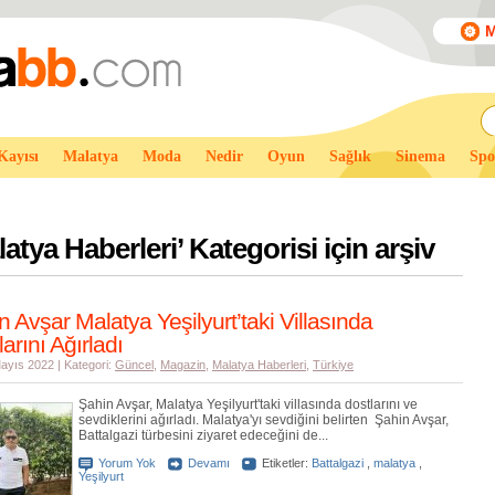
M
Kayısı
Malatya
Moda
Nedir
Oyun
Sağlık
Sinema
Spo
atya Haberleri
’ Kategorisi için arşiv
n Avşar Malatya Yeşilyurt’taki Villasında
arını Ağırladı
ayıs 2022 | Kategori:
Güncel
,
Magazin
,
Malatya Haberleri
,
Türkiye
Şahin Avşar, Malatya Yeşilyurt'taki villasında dostlarını ve
sevdiklerini ağırladı. Malatya'yı sevdiğini belirten Şahin Avşar,
Battalgazi türbesini ziyaret edeceğini de...
Yorum Yok
Devamı
Etiketler:
Battalgazi
,
malatya
,
Yeşilyurt