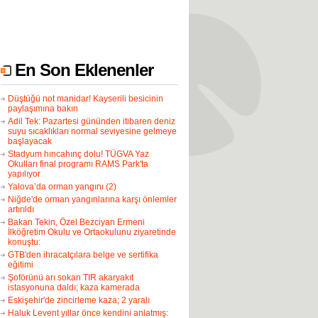
En Son Eklenenler
Düştüğü not manidar! Kayserili besicinin
paylaşımına bakın
Adil Tek: Pazartesi gününden itibaren deniz
suyu sıcaklıkları normal seviyesine gelmeye
başlayacak
Stadyum hıncahınç dolu! TÜGVA Yaz
Okulları final programı RAMS Park'ta
yapılıyor
Yalova’da orman yangını (2)
Niğde'de orman yangınlarına karşı önlemler
artırıldı
Bakan Tekin, Özel Bezciyan Ermeni
İlköğretim Okulu ve Ortaokulunu ziyaretinde
konuştu:
GTB'den ihracatçılara belge ve sertifika
eğitimi
Şoförünü arı sokan TIR akaryakıt
istasyonuna daldı; kaza kamerada
Eskişehir'de zincirleme kaza; 2 yaralı
Haluk Levent yıllar önce kendini anlatmış: