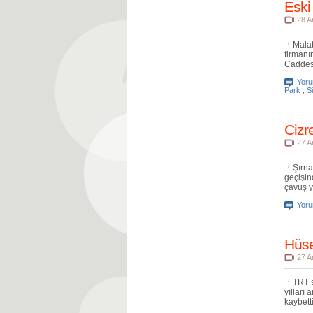
Eski
28 A
Malat
firmanı
Caddesi
Yor
Park
,
S
Cizr
27 A
Şırna
geçişin
çavuş y
Yor
Hüse
27 A
TRT s
yılları
kaybetti