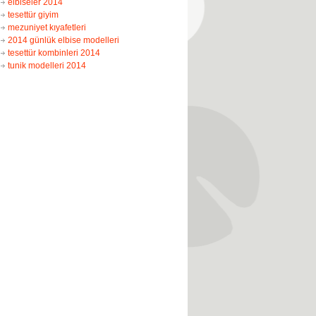
elbiseler 2014
tesettür giyim
mezuniyet kıyafetleri
2014 günlük elbise modelleri
tesettür kombinleri 2014
tunik modelleri 2014