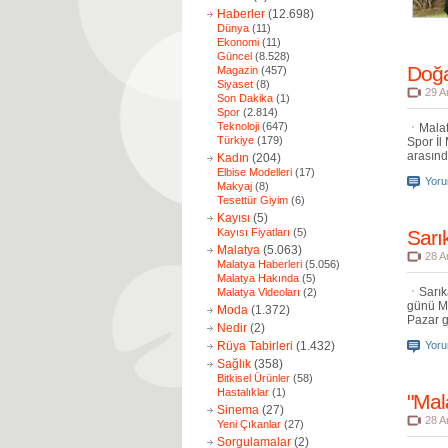
Haberler
(12.698)
Dünya
(11)
Ekonomi
(11)
Güncel
(8.528)
Doğa
Magazin
(457)
Siyaset
(8)
29 A
Son Dakika
(1)
Spor
(2.814)
Teknoloji
(647)
Malat
Türkiye
(179)
Spor İl
arasınd
Kadın
(204)
Elbise Modelleri
(17)
Yor
Makyaj
(8)
Tesettür Giyim
(6)
Kayısı
(5)
Kayısı Fiyatları
(5)
Sarı
Malatya
(5.063)
28 A
Malatya Haberleri
(5.056)
Malatya Hakında
(5)
Sarık
Malatya Videoları
(2)
günü Ma
Moda
(1.372)
Pazar g
Nedir
(2)
Rüya Tabirleri
(1.432)
Yor
Sağlık
(358)
Bitkisel Ürünler
(58)
Hastalıklar
(1)
"Mal
Sinema
(27)
28 A
Yeni Çıkanlar
(27)
Sorgulamalar
(2)