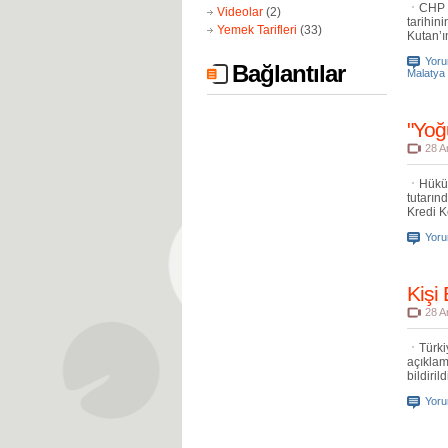
CHP G
Videolar
(2)
tarihin
Yemek Tarifleri
(33)
Kutan’ı
Yor
Bağlantılar
Malatya 
"Yoğ
28 A
Hüküm
tutarın
Kredi K
Yor
Kişi
28 A
Türki
açıklam
bildiril
Yor