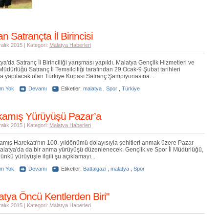
n Satrançta İl Birincisi
ralık 2015 | Kategori:
Malatya Haberleri
ya'da Satranç İl Birinciliği yarışması yapıldı. Malatya Gençlik Hizmetleri ve
 Müdürlüğü Satranç İl Temsilciliği tarafından 29 Ocak-9 Şubat tarihleri
a yapılacak olan Türkiye Kupası Satranç Şampiyonasına...
um Yok
Devamı
Etiketler:
malatya
,
Spor
,
Türkiye
kamış Yürüyüşü Pazar’a
ralık 2015 | Kategori:
Malatya Haberleri
amış Harekatı'nın 100. yıldönümü dolayısıyla şehitleri anmak üzere Pazar
latya'da da bir anma yürüyüşü düzenlenecek. Gençlik ve Spor İl Müdürlüğü,
ünkü yürüyüşle ilgili şu açıklamayı...
um Yok
Devamı
Etiketler:
Battalgazi
,
malatya
,
Spor
atya Öncü Kentlerden Biri"
ralık 2015 | Kategori:
Malatya Haberleri