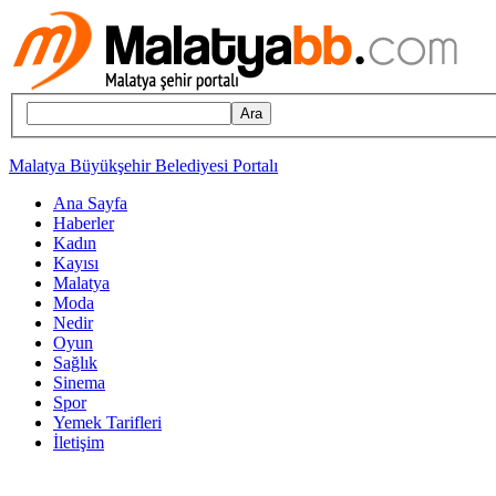
Ara
Malatya Büyükşehir Belediyesi Portalı
Ana Sayfa
Haberler
Kadın
Kayısı
Malatya
Moda
Nedir
Oyun
Sağlık
Sinema
Spor
Yemek Tarifleri
İletişim