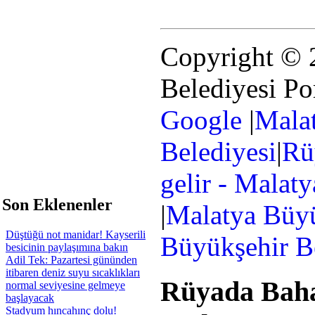
Copyright © 
Belediyesi Po
Google
|
Mala
Belediyesi
|
Rü
gelir - Malat
 Son Eklenenler
|
Malatya Büyü
Düştüğü not manidar! Kayserili
Büyükşehir B
besicinin paylaşımına bakın
Adil Tek: Pazartesi gününden
itibaren deniz suyu sıcaklıkları
Rüyada Baha
normal seviyesine gelmeye
başlayacak
Stadyum hıncahınç dolu!