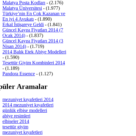
Malatya Posta Kodları
- (2.176)
Malatya Üniversitesi
- (1.977)
Türkiye’nin En Çok Kazanan ve
En iyi 4 Avukatı
- (1.890)
Erkal İstişareye Geldi
- (1.841)
Güncel Kayısı Fiyatları 2014 (7
Ocak 2014)
- (1.837)
Güncel Kayısı Fiyatları 2014 (3
Nisan 2014)
- (1.719)
2014 Balık Etek Abiye Modelleri
- (1.590)
Tesettür Giyim Kombinleri 2014
- (1.189)
Pandora Essence
- (1.127)
püler Aramalar
mezuniyet kıyafetleri 2014
2014 mezuniyet kıyafetleri
günlük elbise modelleri
abiye resimleri
elbiseler 2014
tesettür giyim
mezuniyet kıyafetleri