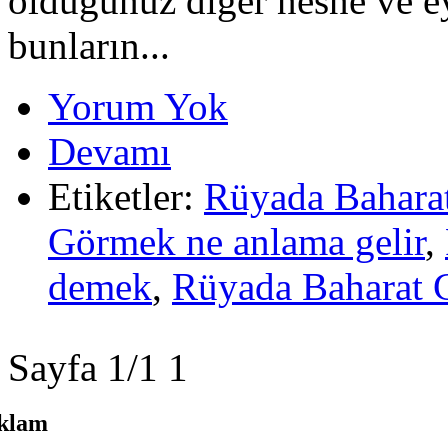
olduğunuz diğer nesne ve e
bunların...
Yorum Yok
Devamı
Etiketler:
Rüyada Bahara
Görmek ne anlama gelir
,
demek
,
Rüyada Baharat 
Sayfa 1/1
1
klam