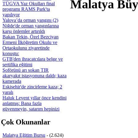
Malatya Büyü
TÜGVA Yaz Okulları final
programı RAMS Park'ta
yapılıyor
Yalova’da orman yangını (2)
Niğde'de orman yangınlarına
karşı önlemler artırıldı
Bakan Tekin, Özel Bezciyan
Ermeni İlköğretim Okulu ve
Ortaokulunu ziyaretinde
konuştu:
GTB'den ihracatçılara belge ve
sertifika eğitimi
Şoförünü arı sokan TIR
akaryakıt istasyonuna daldı; kaza
kamerada
Eskişehir'de zincirleme kaza; 2
yaralı
Haluk Levent yıllar önce kendini
anlatmış: Bana fazla
güvenmeyin, satarım hepinizi
 Çok Okunanlar
Malatya Eğitim Bursu
- (2.624)