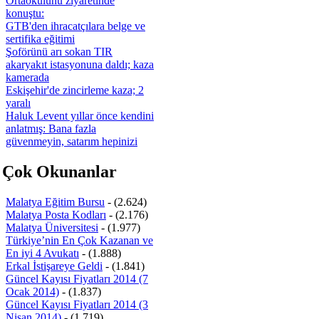
Ortaokulunu ziyaretinde
konuştu:
GTB'den ihracatçılara belge ve
sertifika eğitimi
Şoförünü arı sokan TIR
akaryakıt istasyonuna daldı; kaza
kamerada
Eskişehir'de zincirleme kaza; 2
yaralı
Haluk Levent yıllar önce kendini
anlatmış: Bana fazla
güvenmeyin, satarım hepinizi
 Çok Okunanlar
Malatya Eğitim Bursu
- (2.624)
Malatya Posta Kodları
- (2.176)
Malatya Üniversitesi
- (1.977)
Türkiye’nin En Çok Kazanan ve
En iyi 4 Avukatı
- (1.888)
Erkal İstişareye Geldi
- (1.841)
Güncel Kayısı Fiyatları 2014 (7
Ocak 2014)
- (1.837)
Güncel Kayısı Fiyatları 2014 (3
Nisan 2014)
- (1.719)