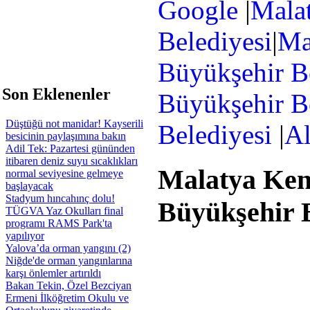
Google
|
Mala
Belediyesi
|
Ma
Büyükşehir Be
 Son Eklenenler
Büyükşehir B
Düştüğü not manidar! Kayserili
Belediyesi
|
A
besicinin paylaşımına bakın
Adil Tek: Pazartesi gününden
itibaren deniz suyu sıcaklıkları
Malatya Ken
normal seviyesine gelmeye
başlayacak
Stadyum hıncahınç dolu!
Büyükşehir B
TÜGVA Yaz Okulları final
programı RAMS Park'ta
yapılıyor
Yalova’da orman yangını (2)
Niğde'de orman yangınlarına
karşı önlemler artırıldı
Bakan Tekin, Özel Bezciyan
Ermeni İlköğretim Okulu ve