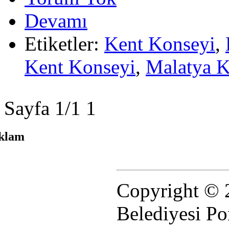
Devamı
Etiketler:
Kent Konseyi
,
Kent Konseyi
,
Malatya K
Sayfa 1/1
1
klam
Copyright © 
Belediyesi Po