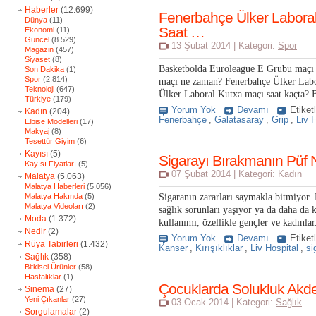
Haberler
(12.699)
Fenerbahçe Ülker Labora
Dünya
(11)
Saat …
Ekonomi
(11)
Güncel
(8.529)
13 Şubat 2014 | Kategori:
Spor
Magazin
(457)
Siyaset
(8)
Basketbolda Euroleague E Grubu maçı 
Son Dakika
(1)
Spor
(2.814)
maçı ne zaman? Fenerbahçe Ülker Labor
Teknoloji
(647)
Ülker Laboral Kutxa maçı saat kaçta? B
Türkiye
(179)
Yorum Yok
Devamı
Etiket
Kadın
(204)
Fenerbahçe
,
Galatasaray
,
Grip
,
Liv 
Elbise Modelleri
(17)
Makyaj
(8)
Tesettür Giyim
(6)
Kayısı
(5)
Sigarayı Bırakmanın Püf N
Kayısı Fiyatları
(5)
07 Şubat 2014 | Kategori:
Kadın
Malatya
(5.063)
Malatya Haberleri
(5.056)
Malatya Hakında
(5)
Sigaranın zararları saymakla bitmiyor. 
Malatya Videoları
(2)
sağlık sorunları yaşıyor ya da daha da 
Moda
(1.372)
kullanımı, özellikle gençler ve kadınlar.
Nedir
(2)
Yorum Yok
Devamı
Etiket
Rüya Tabirleri
(1.432)
Kanser
,
Kırışıklıklar
,
Liv Hospital
,
si
Sağlık
(358)
Bitkisel Ürünler
(58)
Hastalıklar
(1)
Çocuklarda Solukluk Akden
Sinema
(27)
Yeni Çıkanlar
(27)
03 Ocak 2014 | Kategori:
Sağlık
Sorgulamalar
(2)