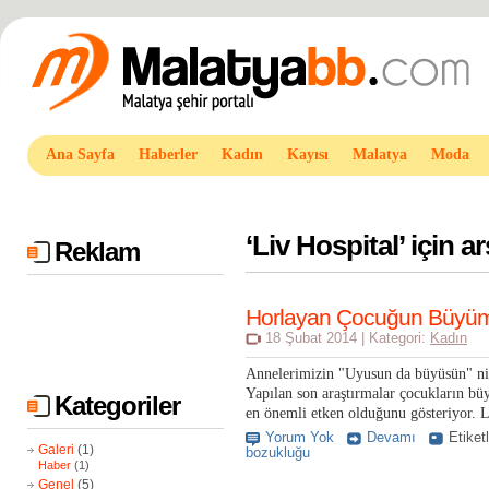
Ana Sayfa
Haberler
Kadın
Kayısı
Malatya
Moda
‘
Liv Hospital
’ için a
Reklam
Horlayan Çocuğun Büyüme
18 Şubat 2014 | Kategori:
Kadın
Annelerimizin "Uyusun da büyüsün" nin
Yapılan son araştırmalar çocukların büy
Kategoriler
en önemli etken olduğunu gösteriyor. L
Yorum Yok
Devamı
Etiket
Galeri
(1)
bozukluğu
Haber
(1)
Genel
(5)