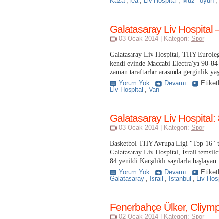
Kaza
,
lea
,
Liv Hospital
,
Muz
,
oyun
,
Galatasaray Liv Hospital 
03 Ocak 2014 | Kategori:
Spor
Galatasaray Liv Hospital, THY Eurole
kendi evinde Maccabi Electra'ya 90-84
zaman taraftarlar arasında gerginlik yaş
Yorum Yok
Devamı
Etiket
Liv Hospital
,
Van
Galatasaray Liv Hospital:
03 Ocak 2014 | Kategori:
Spor
Basketbol THY Avrupa Ligi "Top 16" t
Galatasaray Liv Hospital, İsrail temsil
84 yenildi.Karşılıklı sayılarla başlaya
Yorum Yok
Devamı
Etiket
Galatasaray
,
İsrail
,
İstanbul
,
Liv Hosp
Fenerbahçe Ülker, Oliymp
02 Ocak 2014 | Kategori:
Spor