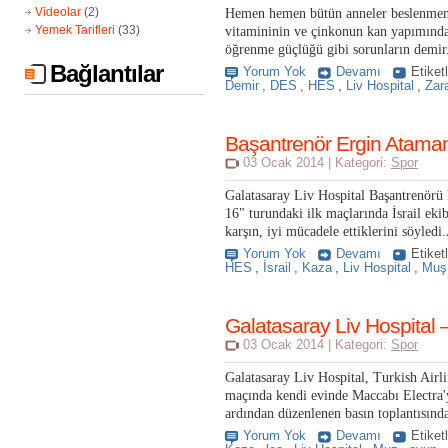
Videolar
(2)
Hemen hemen bütün anneler beslenmenin
Yemek Tarifleri
(33)
vitamininin ve çinkonun kan yapımındaki
öğrenme güçlüğü gibi sorunların demir.
Bağlantılar
Yorum Yok
Devamı
Etiket
Demir
,
DES
,
HES
,
Liv Hospital
,
Zar
Başantrenör Ergin Ataman:
03 Ocak 2014 | Kategori:
Spor
Galatasaray Liv Hospital Başantrenör
16" turundaki ilk maçlarında İsrail eki
karşın, iyi mücadele ettiklerini söyledi.
Yorum Yok
Devamı
Etiket
HES
,
İsrail
,
Kaza
,
Liv Hospital
,
Muş
Galatasaray Liv Hospital 
03 Ocak 2014 | Kategori:
Spor
Galatasaray Liv Hospital, Turkish Air
maçında kendi evinde Maccabı Electra
ardından düzenlenen basın toplantısında
Yorum Yok
Devamı
Etiket