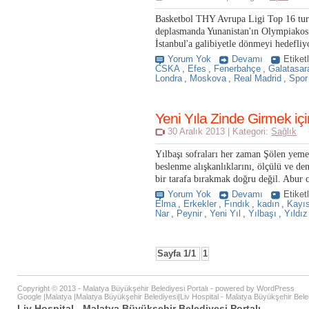
Basketbol THY Avrupa Ligi Top 16 tur
deplasmanda Yunanistan'ın Olympiakos 
İstanbul'a galibiyetle dönmeyi hedefliyo
Yorum Yok
Devamı
Etiket
CSKA
,
Efes
,
Fenerbahçe
,
Galatasar
Londra
,
Moskova
,
Real Madrid
,
Spor
Yeni Yıla Zinde Girmek iç
30 Aralık 2013 | Kategori:
Sağlık
Yılbaşı sofraları her zaman Şölen yemeğ
beslenme alışkanlıklarını, ölçülü ve den
bir tarafa bırakmak doğru değil. Abur c
Yorum Yok
Devamı
Etiket
Elma
,
Erkekler
,
Fındık
,
kadın
,
Kayı
Nar
,
Peynir
,
Yeni Yıl
,
Yılbaşı
,
Yıldız
Sayfa 1/1
1
Copyright © 2013 - Malatya Büyükşehir Belediyesi Portalı - powered by
WordPress
Google
|
Malatya
|
Malatya Büyükşehir Belediyesi
|
Liv Hospital - Malatya Büyükşehir Beled
Liv Hospital - Malatya Büyükşehir Belediyesi Portalı