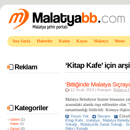
Ana Sayfa
Haberler
Kadın
Kayısı
Malatya
Moda
‘
Kitap Kafe
’ için arş
Reklam
‘Bittiğinde Malatya Sıçray
12 Ocak 2014 | Kategori:
Malatya H
Malatya Belediyesi hizmet binasının y
arasındaki alanda inşa edilmekte olan 
Kategoriler
tamamlandığı bildirildi. Konuya ilişkin
Yorum Yok
Devamı
Etiket
Galeri
(1)
Kitap Kafe
,
malatya
,
Malatya Belediy
Haber
(1)
Sokağı
,
Malatya'da Sanat Sokağı
,
So
Halıcı Konağı
Genel
(5)