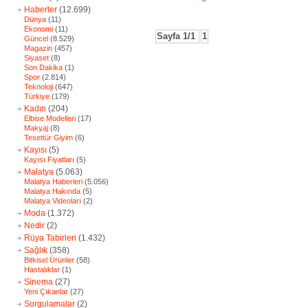
Haberler
(12.699)
Dünya
(11)
Ekonomi
(11)
Sayfa 1/1
1
Güncel
(8.529)
Magazin
(457)
Siyaset
(8)
Son Dakika
(1)
Spor
(2.814)
Teknoloji
(647)
Türkiye
(179)
Kadın
(204)
Elbise Modelleri
(17)
Makyaj
(8)
Tesettür Giyim
(6)
Kayısı
(5)
Kayısı Fiyatları
(5)
Malatya
(5.063)
Malatya Haberleri
(5.056)
Malatya Hakında
(5)
Malatya Videoları
(2)
Moda
(1.372)
Nedir
(2)
Rüya Tabirleri
(1.432)
Sağlık
(358)
Bitkisel Ürünler
(58)
Hastalıklar
(1)
Sinema
(27)
Yeni Çıkanlar
(27)
Sorgulamalar
(2)