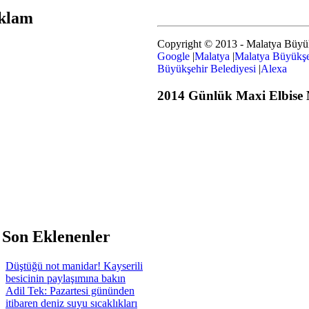
klam
Copyright © 2013 - Malatya Büyük
Google
|
Malatya
|
Malatya Büyükşe
Büyükşehir Belediyesi
|
Alexa
2014 Günlük Maxi Elbise M
 Son Eklenenler
Düştüğü not manidar! Kayserili
besicinin paylaşımına bakın
Adil Tek: Pazartesi gününden
itibaren deniz suyu sıcaklıkları