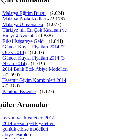
Malatya Eğitim Bursu
- (2.624)
Malatya Posta Kodları
- (2.176)
Malatya Üniversitesi
- (1.977)
Türkiye’nin En Çok Kazanan ve
En iyi 4 Avukatı
- (1.888)
Erkal İstişareye Geldi
- (1.841)
Güncel Kayısı Fiyatları 2014 (7
Ocak 2014)
- (1.837)
Güncel Kayısı Fiyatları 2014 (3
Nisan 2014)
- (1.719)
2014 Balık Etek Abiye Modelleri
- (1.590)
Tesettür Giyim Kombinleri 2014
- (1.189)
Pandora Essence
- (1.127)
püler Aramalar
mezuniyet kıyafetleri 2014
2014 mezuniyet kıyafetleri
günlük elbise modelleri
abiye resimleri