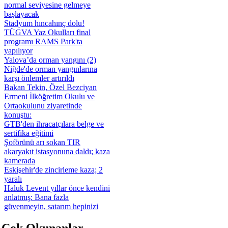
normal seviyesine gelmeye
başlayacak
Stadyum hıncahınç dolu!
TÜGVA Yaz Okulları final
programı RAMS Park'ta
yapılıyor
Yalova’da orman yangını (2)
Niğde'de orman yangınlarına
karşı önlemler artırıldı
Bakan Tekin, Özel Bezciyan
Ermeni İlköğretim Okulu ve
Ortaokulunu ziyaretinde
konuştu:
GTB'den ihracatçılara belge ve
sertifika eğitimi
Şoförünü arı sokan TIR
akaryakıt istasyonuna daldı; kaza
kamerada
Eskişehir'de zincirleme kaza; 2
yaralı
Haluk Levent yıllar önce kendini
anlatmış: Bana fazla
güvenmeyin, satarım hepinizi
 Çok Okunanlar