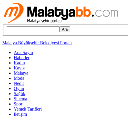
Ara
Malatya Büyükşehir Belediyesi Portalı
Ana Sayfa
Haberler
Kadın
Kayısı
Malatya
Moda
Nedir
Oyun
Sağlık
Sinema
Spor
Yemek Tarifleri
İletişim