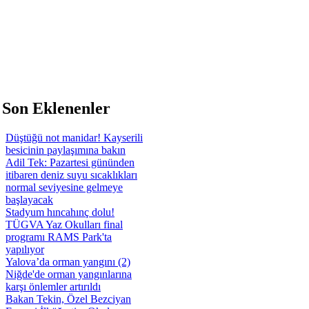
 Son Eklenenler
Düştüğü not manidar! Kayserili
besicinin paylaşımına bakın
Adil Tek: Pazartesi gününden
itibaren deniz suyu sıcaklıkları
normal seviyesine gelmeye
başlayacak
Stadyum hıncahınç dolu!
TÜGVA Yaz Okulları final
programı RAMS Park'ta
yapılıyor
Yalova’da orman yangını (2)
Niğde'de orman yangınlarına
karşı önlemler artırıldı
Bakan Tekin, Özel Bezciyan