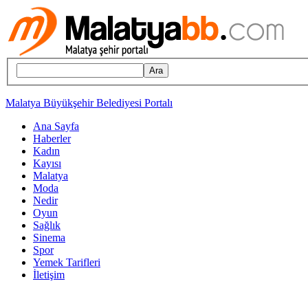
Ara
Malatya Büyükşehir Belediyesi Portalı
Ana Sayfa
Haberler
Kadın
Kayısı
Malatya
Moda
Nedir
Oyun
Sağlık
Sinema
Spor
Yemek Tarifleri
İletişim