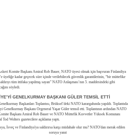
keri Komite Başkanı Amiral Rob Bauer, NATO üyesi olmak için başvuran Finlandiya
‘e üyeliğe kadar geçecek süre içinde verilebilecek güvenlik garantilerinin, “bir müttefike
saldırıyı tüm ittifaka yapılmış sayan” NATO Anlaşması’nın 5. maddesindeki gibi
ağını söyledi.
İYE’Yİ GENELKURMAY BAŞKANI GÜLER TEMSİL ETTİ
elkurmay Başkanları Toplantısı, Brüksel’deki NATO karargahında yapıldı. Toplantıda
’yi Genelkurmay Başkanı Orgeneral Yaşar Güler temsil etti. Toplantının ardından NATO
Komite Başkanı Amiral Rob Bauer ve NATO Müttefik Kuvvetler Yüksek Komutanı
l Tod Wolters gazetecilere açıklama yaptı.