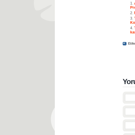
Pr
Ko
ka
Etik
Yor