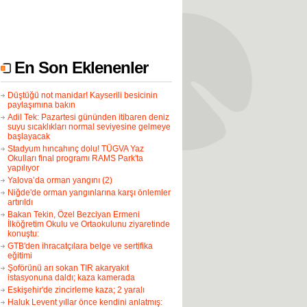
En Son Eklenenler
Düştüğü not manidar! Kayserili besicinin
paylaşımına bakın
Adil Tek: Pazartesi gününden itibaren deniz
suyu sıcaklıkları normal seviyesine gelmeye
başlayacak
Stadyum hıncahınç dolu! TÜGVA Yaz
Okulları final programı RAMS Park'ta
yapılıyor
Yalova’da orman yangını (2)
Niğde'de orman yangınlarına karşı önlemler
artırıldı
Bakan Tekin, Özel Bezciyan Ermeni
İlköğretim Okulu ve Ortaokulunu ziyaretinde
konuştu:
GTB'den ihracatçılara belge ve sertifika
eğitimi
Şoförünü arı sokan TIR akaryakıt
istasyonuna daldı; kaza kamerada
Eskişehir'de zincirleme kaza; 2 yaralı
Haluk Levent yıllar önce kendini anlatmış: