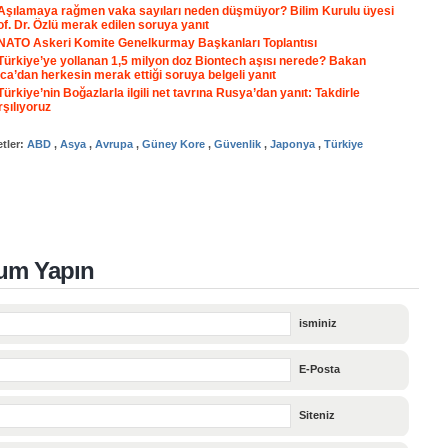
Aşılamaya rağmen vaka sayıları neden düşmüyor? Bilim Kurulu üyesi
of. Dr. Özlü merak edilen soruya yanıt
NATO Askeri Komite Genelkurmay Başkanları Toplantısı
Türkiye’ye yollanan 1,5 milyon doz Biontech aşısı nerede? Bakan
ca’dan herkesin merak ettiği soruya belgeli yanıt
Türkiye’nin Boğazlarla ilgili net tavrına Rusya’dan yanıt: Takdirle
rşılıyoruz
etler:
ABD
,
Asya
,
Avrupa
,
Güney Kore
,
Güvenlik
,
Japonya
,
Türkiye
um Yapın
isminiz
E-Posta
Siteniz