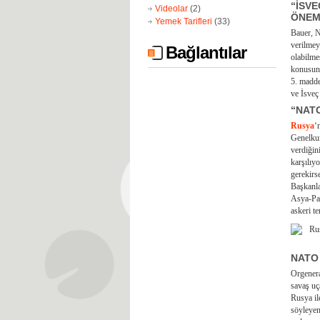
“İSVE
Videolar
(2)
ÖNEM
Yemek Tarifleri
(33)
Bauer, N
verilmey
Bağlantılar
olabilmes
konusund
5. madde
ve İsveç
“NAT
Rusya
‘
Genelkur
verdiğin
karşılıy
gerekirs
Başkanla
Asya-Pas
askeri te
NATO 
Orgenera
savaş uç
Rusya il
söyleyen