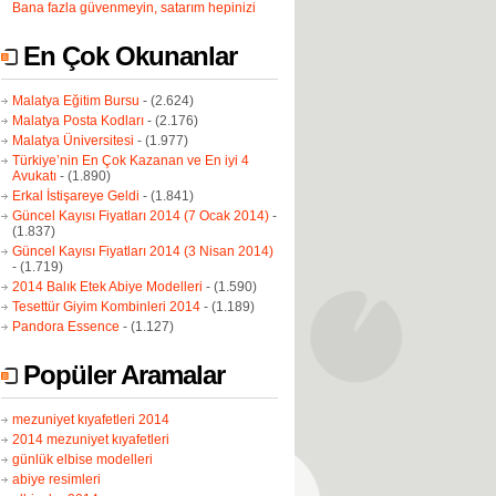
Bana fazla güvenmeyin, satarım hepinizi
En Çok Okunanlar
Malatya Eğitim Bursu
- (2.624)
Malatya Posta Kodları
- (2.176)
Malatya Üniversitesi
- (1.977)
Türkiye’nin En Çok Kazanan ve En iyi 4
Avukatı
- (1.890)
Erkal İstişareye Geldi
- (1.841)
Güncel Kayısı Fiyatları 2014 (7 Ocak 2014)
-
(1.837)
Güncel Kayısı Fiyatları 2014 (3 Nisan 2014)
- (1.719)
2014 Balık Etek Abiye Modelleri
- (1.590)
Tesettür Giyim Kombinleri 2014
- (1.189)
Pandora Essence
- (1.127)
Popüler Aramalar
mezuniyet kıyafetleri 2014
2014 mezuniyet kıyafetleri
günlük elbise modelleri
abiye resimleri