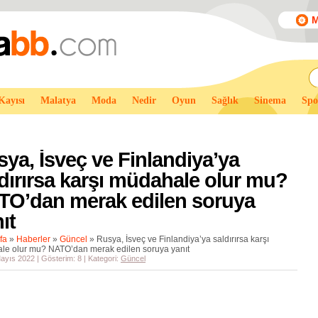
M
Kayısı
Malatya
Moda
Nedir
Oyun
Sağlık
Sinema
Spo
ya, İsveç ve Finlandiya’ya
dırırsa karşı müdahale olur mu?
TO’dan merak edilen soruya
ıt
fa
»
Haberler
»
Güncel
»
Rusya, İsveç ve Finlandiya’ya saldırırsa karşı
le olur mu? NATO’dan merak edilen soruya yanıt
ayıs 2022 | Gösterim: 8 | Kategori:
Güncel