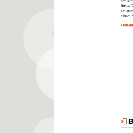
ordusunu
Rusya G
başlamas
çıkmasını
Finland
B