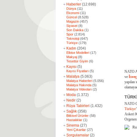
Haberler
(12.698)
Dünya
(11)
Ekonomi
(11)
Güncel
(8.528)
Magazin
(457)
Siyaset
(8)
Son Dakika
(1)
Spor
(2.814)
Teknoloji
(647)
Türkiye
(179)
Kadın
(204)
Elbise Modelleri
(17)
Makyaj
(8)
Tesettür Giyim
(6)
Kayısı
(5)
Kayısı Fiyatları
(5)
NATO As
Malatya
(5.063)
ve
İsveç
Malatya Haberleri
(5.056)
yapılan 
Malatya Hakında
(5)
olamayac
Malatya Videoları
(2)
Moda
(1.372)
TÜRK
Nedir
(2)
NATO Gen
Rüya Tabirleri
(1.432)
Türkiye
Sağlık
(358)
Askeri 
Bitkisel Ürünler
(58)
Orgenera
Hastalıklar
(1)
Sinema
(27)
Yeni Çıkanlar
(27)
Sorgulamalar
(2)