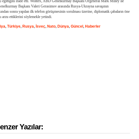
 eğittiğini ifade etti. Wolters, ABD Genelkurmay Başkanı Orgeneral Mark Milley ile
enelkurmay Başkanı Valeri Gerasimov arasında Rusya-Ukrayna savaşının
ından sonra yapılan ilk telefon görüşmesinin sorulması üzerine, diplomatik çabaların öne
 arzu ettiklerini söylemekle yetindi.
iya
,
Türkiye
,
Rusya
,
İsveç
,
Nato
,
Dünya
,
Güncel
,
Haberler
enzer Yazılar: