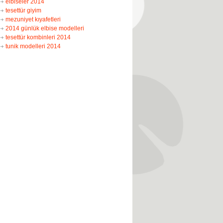
elbiseler 2014
tesettür giyim
mezuniyet kıyafetleri
2014 günlük elbise modelleri
tesettür kombinleri 2014
tunik modelleri 2014