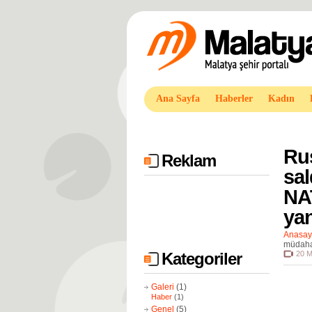
Ana Sayfa
Haberler
Kadın
Rus
Reklam
sal
NA
yan
Anasay
müdaha
Kategoriler
20 M
Galeri
(1)
Haber
(1)
Genel
(5)