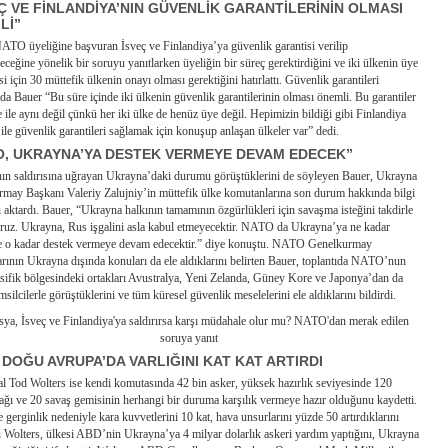
Ç VE FİNLANDİYA’NIN GÜVENLİK GARANTİLERİNİN OLMASI
Lİ”
ATO üyeliğine başvuran İsveç ve Finlandiya’ya güvenlik garantisi verilip
eceğine yönelik bir soruyu yanıtlarken üyeliğin bir süreç gerektirdiğini ve iki ülkenin üye
i için 30 müttefik ülkenin onayı olması gerektiğini hatırlattı. Güvenlik garantileri
a Bauer “Bu süre içinde iki ülkenin güvenlik garantilerinin olması önemli. Bu garantiler
 ile aynı değil çünkü her iki ülke de henüz üye değil. Hepimizin bildiği gibi Finlandiya
 ile güvenlik garantileri sağlamak için konuşup anlaşan ülkeler var” dedi.
O, UKRAYNA’YA DESTEK VERMEYE DEVAM EDECEK”
nın saldırısına uğrayan Ukrayna’daki durumu görüştüklerini de söyleyen Bauer, Ukrayna
may Başkanı Valeriy Zalujniy’in müttefik ülke komutanlarına son durum hakkında bilgi
i aktardı. Bauer, “Ukrayna halkının tamamının özgürlükleri için savaşma isteğini takdirle
oruz. Ukrayna, Rus işgalini asla kabul etmeyecektir. NATO da Ukrayna’ya ne kadar
e o kadar destek vermeye devam edecektir.” diye konuştu. NATO Genelkurmay
rının Ukrayna dışında konuları da ele aldıklarını belirten Bauer, toplantıda NATO’nun
ifik bölgesindeki ortakları Avustralya, Yeni Zelanda, Güney Kore ve Japonya’dan da
msilcilerle görüştüklerini ve tüm küresel güvenlik meselelerini ele aldıklarını bildirdi.
DOĞU AVRUPA’DA VARLIĞINI KAT KAT ARTIRDI
l Tod Wolters ise kendi komutasında 42 bin asker, yüksek hazırlık seviyesinde 120
ağı ve 20 savaş gemisinin herhangi bir duruma karşılık vermeye hazır olduğunu kaydetti.
e gerginlik nedeniyle kara kuvvetlerini 10 kat, hava unsurlarını yüzde 50 artırdıklarını
 Wolters, ülkesi ABD’nin Ukrayna’ya 4 milyar dolarlık askeri yardım yaptığını, Ukrayna