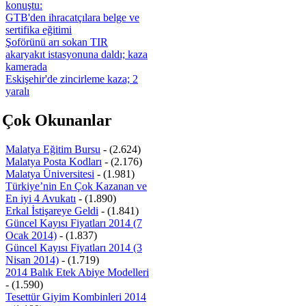
konuştu:
GTB'den ihracatçılara belge ve
sertifika eğitimi
Şoförünü arı sokan TIR
akaryakıt istasyonuna daldı; kaza
kamerada
Eskişehir'de zincirleme kaza; 2
yaralı
 Çok Okunanlar
Malatya Eğitim Bursu
- (2.624)
Malatya Posta Kodları
- (2.176)
Malatya Üniversitesi
- (1.981)
Türkiye’nin En Çok Kazanan ve
En iyi 4 Avukatı
- (1.890)
Erkal İstişareye Geldi
- (1.841)
Güncel Kayısı Fiyatları 2014 (7
Ocak 2014)
- (1.837)
Güncel Kayısı Fiyatları 2014 (3
Nisan 2014)
- (1.719)
2014 Balık Etek Abiye Modelleri
- (1.590)
Tesettür Giyim Kombinleri 2014