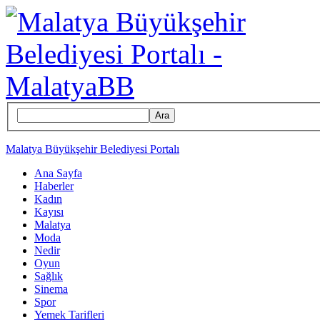
Ara
Malatya Büyükşehir Belediyesi Portalı
Ana Sayfa
Haberler
Kadın
Kayısı
Malatya
Moda
Nedir
Oyun
Sağlık
Sinema
Spor
Yemek Tarifleri