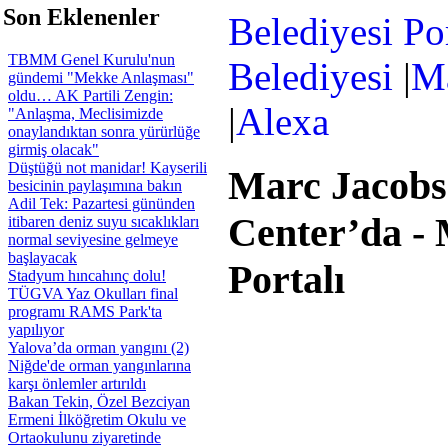
 Son Eklenenler
Belediyesi Por
TBMM Genel Kurulu'nun
Belediyesi
|
Ma
gündemi "Mekke Anlaşması"
oldu… AK Partili Zengin:
|
Alexa
"Anlaşma, Meclisimizde
onaylandıktan sonra yürürlüğe
girmiş olacak"
Düştüğü not manidar! Kayserili
Marc Jacobs
besicinin paylaşımına bakın
Adil Tek: Pazartesi gününden
Center’da - 
itibaren deniz suyu sıcaklıkları
normal seviyesine gelmeye
başlayacak
Portalı
Stadyum hıncahınç dolu!
TÜGVA Yaz Okulları final
programı RAMS Park'ta
yapılıyor
Yalova’da orman yangını (2)
Niğde'de orman yangınlarına
karşı önlemler artırıldı
Bakan Tekin, Özel Bezciyan
Ermeni İlköğretim Okulu ve
Ortaokulunu ziyaretinde