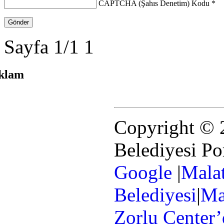
CAPTCHA (Şahıs Denetim) Kodu
*
Sayfa 1/1
1
klam
Copyright © 
Belediyesi Po
Google
|
Mala
Belediyesi
|
Ma
Zorlu Center’