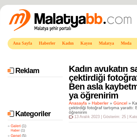
Ana Sayfa
Haberler
Kadın
Kayısı
Malatya
Moda
Kadın avukatın s
Reklam
çektirdiği fotoğra
Ben asla kaybetm
ya öğrenirim
Anasayfa
»
Haberler
»
Güncel
»
Ka
çektirdiği fotoğraf tartışma yaratt
Kategoriler
öğrenirim
13 Aralık 2023 | Gösterim: 25 | Kat
Galeri
(1)
Haber
(1)
Genel
(5)