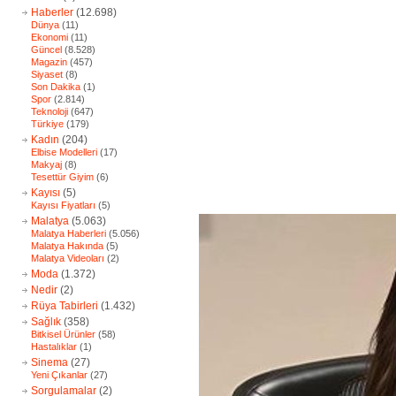
Haberler
(12.698)
Dünya
(11)
Ekonomi
(11)
Güncel
(8.528)
Magazin
(457)
Siyaset
(8)
Son Dakika
(1)
Spor
(2.814)
Teknoloji
(647)
Türkiye
(179)
Kadın
(204)
Elbise Modelleri
(17)
Makyaj
(8)
Tesettür Giyim
(6)
Kayısı
(5)
Kayısı Fiyatları
(5)
Malatya
(5.063)
Malatya Haberleri
(5.056)
Malatya Hakında
(5)
Malatya Videoları
(2)
Moda
(1.372)
Nedir
(2)
Rüya Tabirleri
(1.432)
Sağlık
(358)
Bitkisel Ürünler
(58)
Hastalıklar
(1)
Sinema
(27)
Yeni Çıkanlar
(27)
Sorgulamalar
(2)