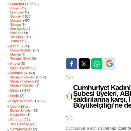
Haberler
(12.698)
Dünya
(11)
Ekonomi
(11)
Güncel
(8.528)
Magazin
(457)
Siyaset
(8)
Son Dakika
(1)
Spor
(2.814)
Teknoloji
(647)
Türkiye
(179)
Kadın
(204)
Elbise Modelleri
(17)
Makyaj
(8)
Tesettür Giyim
(6)
Kayısı
(5)
Kayısı Fiyatları
(5)
Malatya
(5.063)
‘); }
Malatya Haberleri
(5.056)
Malatya Hakında
(5)
Malatya Videoları
(2)
Cumhuriyet Kadınla
Moda
(1.372)
Şubesi üyeleri, ABD
Nedir
(2)
saldırılarına karşı,
Rüya Tabirleri
(1.432)
Büyükelçiliği’ne de
Sağlık
(358)
Bitkisel Ürünler
(58)
Hastalıklar
(1)
‘); }
Sinema
(27)
Yeni Çıkanlar
(27)
Cumhuriyet Kadınları Derneği İzmir Şu
Sorgulamalar
(2)