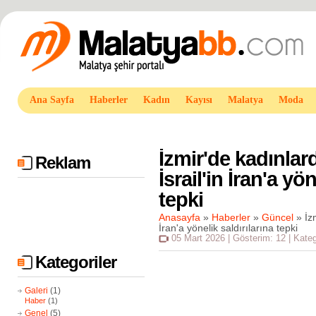
Ana Sayfa
Haberler
Kadın
Kayısı
Malatya
Moda
İzmir'de kadınla
Reklam
İsrail'in İran'a yö
tepki
Anasayfa
»
Haberler
»
Güncel
»
İzm
İran'a yönelik saldırılarına tepki
05 Mart 2026 | Gösterim: 12 | Kate
Kategoriler
Galeri
(1)
Haber
(1)
Genel
(5)