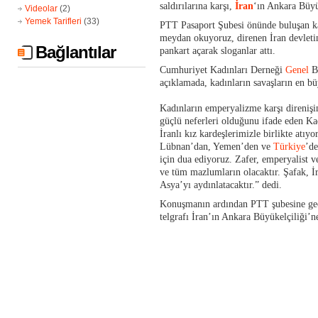
saldırılarına karşı,
İran
‘ın Ankara Büyük
Videolar
(2)
Yemek Tarifleri
(33)
PTT Pasaport Şubesi önünde buluşan ka
meydan okuyoruz, direnen İran devletin
Bağlantılar
pankart açarak sloganlar attı.
Cumhuriyet Kadınları Derneği
Genel
Ba
açıklamada, kadınların savaşların en b
Kadınların emperyalizme karşı direnişin
güçlü neferleri olduğunu ifade eden K
İranlı kız kardeşlerimizle birlikte atıyo
Lübnan’dan, Yemen’den ve
Türkiye
’de
için dua ediyoruz. Zafer, emperyalist ve
ve tüm mazlumların olacaktır. Şafak, İ
Asya’yı aydınlatacaktır.” dedi.
Konuşmanın ardından PTT şubesine geçe
telgrafı İran’ın Ankara Büyükelçiliği’n