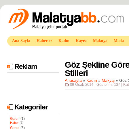
Ana Sayfa
Haberler
Kadın
Kayısı
Malatya
Moda
Göz Şekline Göre
Reklam
Stilleri
Anasayfa
»
Kadın
»
Makyaj
»
Göz Ş
09 Ocak 2014 | Gösterim: 137 | Kat
Kategoriler
Galeri
(1)
Haber
(1)
Genel
(5)