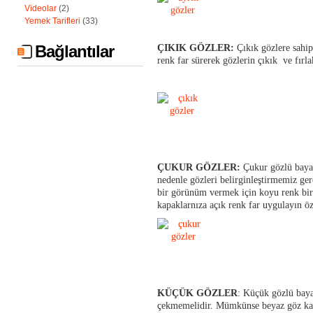
Videolar
(2)
Yemek Tarifleri
(33)
Bağlantılar
ÇIKIK GÖZLER:
Çıkık gözlere sahi
renk far sürerek gözlerin çıkık ve fırla
ÇUKUR GÖZLER:
Çukur gözlü bayan
nedenle gözleri belirginleştirmemiz ge
bir görünüm vermek için koyu renk bir f
kapaklarnıza açık renk far uygulayın öze
KÜÇÜK GÖZLER
: Küçük gözlü baya
çekmemelidir. Mümkünse beyaz göz kal