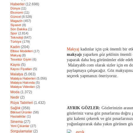
Haberler
(12.698)
Dünya
(11)
Ekonomi
(11)
Güncel
(8.528)
Magazin
(457)
Siyaset
(8)
Son Dakika
(1)
Spor
(2.814)
Teknoloji
(647)
Türkiye
(179)
Kadın
(204)
Makyaj
kadınlar için çok önemli bir et
Elbise Modelleri
(17)
makyajı
yaparken
göz şekli
nin önemli
Makyaj
(8)
Tesettür Giyim
(6)
yaparak daha hoş görünümler elde edeb
Kayısı
(5)
Malatyabb.com olarak sizler için en do
Kayısı Fiyatları
(5)
paylaşmaya çalışacağız. Göz makyajınız
Malatya
(5.063)
seçerek yapmanızı öneriyoruz.
Malatya Haberleri
(5.056)
Malatya Hakında
(5)
Malatya Videoları
(2)
Moda
(1.372)
Nedir
(2)
Rüya Tabirleri
(1.432)
AYRIK GÖZLER:
Gözlerinizin arası
Sağlık
(358)
Bitkisel Ürünler
(58)
gözleriniz varsa göz pınarlarına doğru
Hastalıklar
(1)
göz kalemi çekerek ve göz pınarlarını
Sinema
(27)
yoğunlaştırarak daha yakın görünen gözl
Yeni Çıkanlar
(27)
Sorgulamalar
(2)