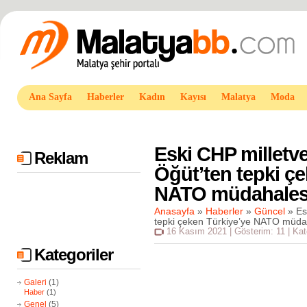
Ana Sayfa
Haberler
Kadın
Kayısı
Malatya
Moda
Eski CHP milletv
Reklam
Öğüt’ten tepki ç
NATO müdahalesi 
Anasayfa
»
Haberler
»
Güncel
»
Es
tepki çeken Türkiye’ye NATO müdah
16 Kasım 2021 | Gösterim: 11 | Kat
Kategoriler
Galeri
(1)
Haber
(1)
Genel
(5)