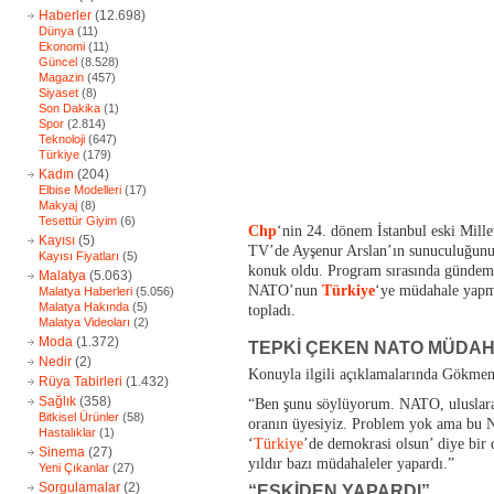
Haberler
(12.698)
Dünya
(11)
Ekonomi
(11)
Güncel
(8.528)
Magazin
(457)
Siyaset
(8)
Son Dakika
(1)
Spor
(2.814)
Teknoloji
(647)
Türkiye
(179)
Kadın
(204)
Elbise Modelleri
(17)
Makyaj
(8)
Tesettür Giyim
(6)
Chp
‘nin 24. dönem İstanbul eski Mille
Kayısı
(5)
TV’de Ayşenur Arslan’ın sunuculuğunu
Kayısı Fiyatları
(5)
konuk oldu. Program sırasında gündem
Malatya
(5.063)
NATO’nun
Türkiye
‘ye müdahale yapma
Malatya Haberleri
(5.056)
Malatya Hakında
(5)
topladı.
Malatya Videoları
(2)
Moda
(1.372)
TEPKİ ÇEKEN NATO MÜDAH
Nedir
(2)
Konuyla ilgili açıklamalarında Gökmen 
Rüya Tabirleri
(1.432)
Sağlık
(358)
“Ben şunu söylüyorum. NATO, uluslarar
Bitkisel Ürünler
(58)
oranın üyesiyiz. Problem yok ama bu
Hastalıklar
(1)
‘
Türkiye
’de demokrasi olsun’ diye bir
Sinema
(27)
yıldır bazı müdahaleler yapardı.”
Yeni Çıkanlar
(27)
Sorgulamalar
(2)
“ESKİDEN YAPARDI”