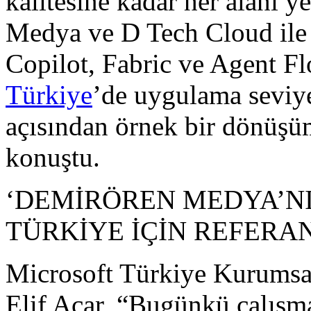
kalitesine kadar her alanı 
Medya ve D Tech Cloud ile
Copilot, Fabric ve Agent Fl
Türkiye
’de uygulama seviye
açısından örnek bir dönüşüm
konuştu.
‘DEMİRÖREN MEDYA’N
TÜRKİYE İÇİN REFERA
Microsoft Türkiye Kurumsa
Elif Acar, “Bugünkü çalışm