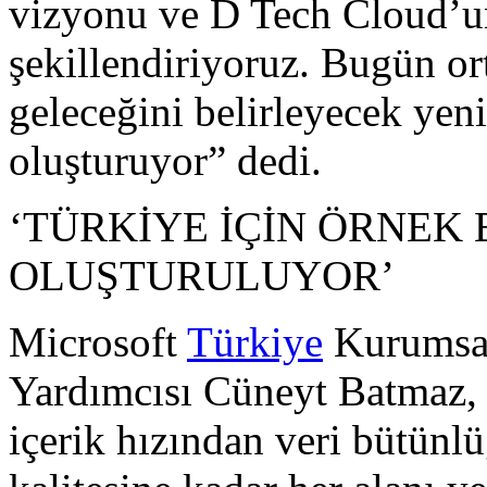
vizyonu ve D Tech Cloud’un 
şekillendiriyoruz. Bugün ort
geleceğini belirleyecek yen
oluşturuyor” dedi.
‘TÜRKİYE İÇİN ÖRNEK
OLUŞTURULUYOR’
Microsoft
Türkiye
Kurumsa
Yardımcısı Cüneyt Batmaz,
içerik hızından veri bütünl