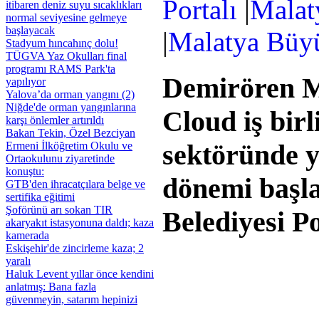
Portalı
|
Malat
itibaren deniz suyu sıcaklıkları
normal seviyesine gelmeye
başlayacak
|
Malatya Büyü
Stadyum hıncahınç dolu!
TÜGVA Yaz Okulları final
programı RAMS Park'ta
Demirören M
yapılıyor
Yalova’da orman yangını (2)
Niğde'de orman yangınlarına
Cloud iş bir
karşı önlemler artırıldı
Bakan Tekin, Özel Bezciyan
sektöründe y
Ermeni İlköğretim Okulu ve
Ortaokulunu ziyaretinde
konuştu:
dönemi başla
GTB'den ihracatçılara belge ve
sertifika eğitimi
Şoförünü arı sokan TIR
Belediyesi Po
akaryakıt istasyonuna daldı; kaza
kamerada
Eskişehir'de zincirleme kaza; 2
yaralı
Haluk Levent yıllar önce kendini
anlatmış: Bana fazla
güvenmeyin, satarım hepinizi