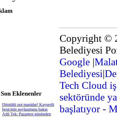
klam
Copyright © 
Belediyesi Po
Google
|
Mala
Belediyesi
|
De
Tech Cloud iş
 Son Eklenenler
sektöründe ya
Düştüğü not manidar! Kayserili
başlatıyor - 
besicinin paylaşımına bakın
Adil Tek: Pazartesi gününden