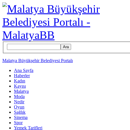
Ara
Malatya Büyükşehir Belediyesi Portalı
Ana Sayfa
Haberler
Kadın
Kayısı
Malatya
Moda
Nedir
Oyun
Sağlık
Sinema
Spor
Yemek Tarifleri