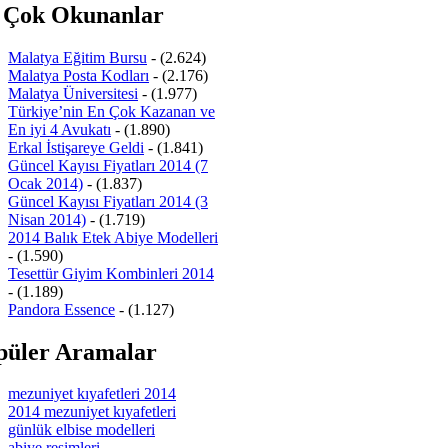
 Çok Okunanlar
Malatya Eğitim Bursu
- (2.624)
Malatya Posta Kodları
- (2.176)
Malatya Üniversitesi
- (1.977)
Türkiye’nin En Çok Kazanan ve
En iyi 4 Avukatı
- (1.890)
Erkal İstişareye Geldi
- (1.841)
Güncel Kayısı Fiyatları 2014 (7
Ocak 2014)
- (1.837)
Güncel Kayısı Fiyatları 2014 (3
Nisan 2014)
- (1.719)
2014 Balık Etek Abiye Modelleri
- (1.590)
Tesettür Giyim Kombinleri 2014
- (1.189)
Pandora Essence
- (1.127)
püler Aramalar
mezuniyet kıyafetleri 2014
2014 mezuniyet kıyafetleri
günlük elbise modelleri
abiye resimleri