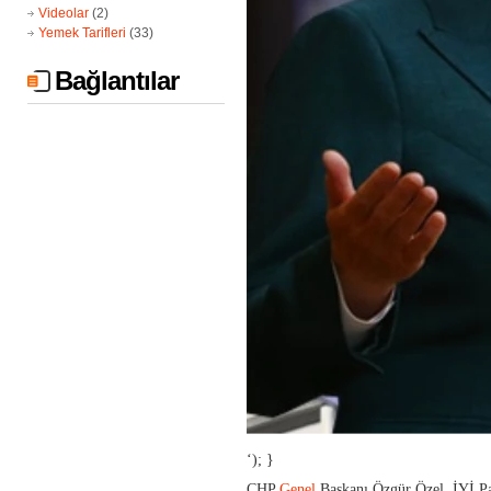
Videolar
(2)
Yemek Tarifleri
(33)
Bağlantılar
‘); }
CHP
Genel
Başkanı Özgür Özel, İYİ Part