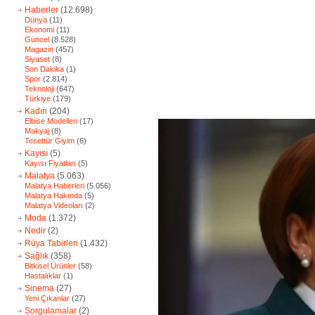
Haberler
(12.698)
Dünya
(11)
Ekonomi
(11)
Güncel
(8.528)
Magazin
(457)
Siyaset
(8)
Son Dakika
(1)
Spor
(2.814)
Teknoloji
(647)
Türkiye
(179)
Kadın
(204)
Elbise Modelleri
(17)
Makyaj
(8)
Tesettür Giyim
(6)
Kayısı
(5)
Kayısı Fiyatları
(5)
Malatya
(5.063)
Malatya Haberleri
(5.056)
Malatya Hakında
(5)
Malatya Videoları
(2)
Moda
(1.372)
Nedir
(2)
Rüya Tabirleri
(1.432)
Sağlık
(358)
Bitkisel Ürünler
(58)
Hastalıklar
(1)
Sinema
(27)
Yeni Çıkanlar
(27)
Sorgulamalar
(2)