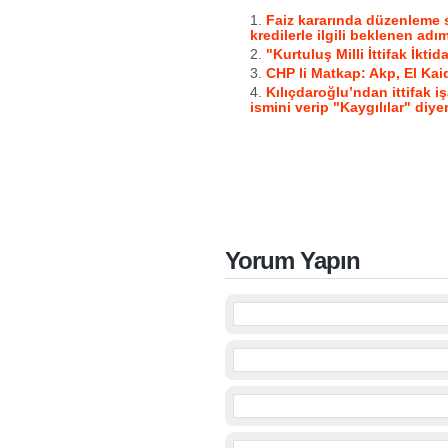
Faiz kararında düzenleme 
kredilerle ilgili beklenen adım
"Kurtuluş Milli İttifak İktida
CHP li Matkap: Akp, El Kaid
Kılıçdaroğlu’ndan ittifak i
ismini verip "Kaygılılar" diye
Yorum Yapın