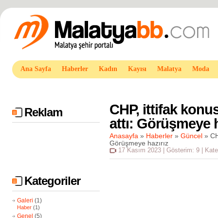
Ana Sayfa
Haberler
Kadın
Kayısı
Malatya
Moda
CHP, ittifak konu
Reklam
attı: Görüşmeye h
Anasayfa
»
Haberler
»
Güncel
»
CHP
Görüşmeye hazırız
17 Kasım 2023 | Gösterim: 9 | Kate
Kategoriler
Galeri
(1)
Haber
(1)
Genel
(5)