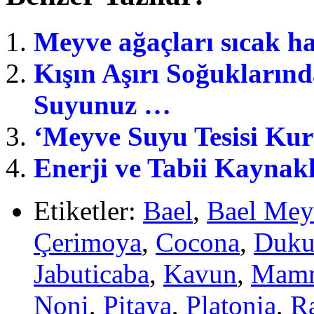
Meyve ağaçları sıcak h
Kışın Aşırı Soğukların
Suyunuz …
‘Meyve Suyu Tesisi Ku
Enerji ve Tabii Kaynakl
Etiketler:
Bael
,
Bael Mey
Çerimoya
,
Cocona
,
Duku
Jabuticaba
,
Kavun
,
Mam
Noni
,
Pitaya
,
Platonia
,
R