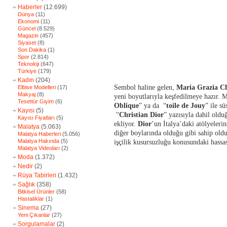
Haberler
(12.699)
Dünya
(11)
Ekonomi
(11)
Güncel
(8.529)
Magazin
(457)
Siyaset
(8)
Son Dakika
(1)
Spor
(2.814)
Teknoloji
(647)
Türkiye
(179)
Kadın
(204)
Sembol haline gelen,
Maria Grazia Ch
Elbise Modelleri
(17)
Makyaj
(8)
yeni boyutlarıyla keşfedilmeye hazır. M
Tesettür Giyim
(6)
Oblique
” ya da “
toile de Jouy
” ile s
Kayısı
(5)
“
Christian Dior
” yazısıyla dahil old
Kayısı Fiyatları
(5)
ekliyor.
Dior
’un İtalya’daki atölyeleri
Malatya
(5.063)
diğer boylarında olduğu gibi sahip old
Malatya Haberleri
(5.056)
Malatya Hakında
(5)
işçilik kusursuzluğu konusundaki hassasi
Malatya Videoları
(2)
Moda
(1.372)
Nedir
(2)
Rüya Tabirleri
(1.432)
Sağlık
(358)
Bitkisel Ürünler
(58)
Hastalıklar
(1)
Sinema
(27)
Yeni Çıkanlar
(27)
Sorgulamalar
(2)