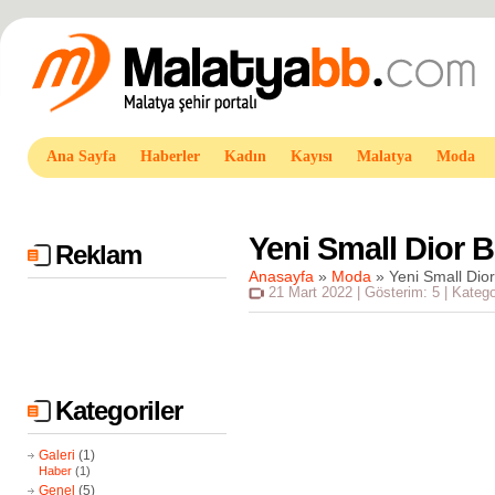
Ana Sayfa
Haberler
Kadın
Kayısı
Malatya
Moda
Yeni Small Dior 
Reklam
Anasayfa
»
Moda
»
Yeni Small Dio
21 Mart 2022 | Gösterim: 5 | Katego
Kategoriler
Galeri
(1)
Haber
(1)
Genel
(5)