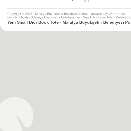
Copyright © 2013 - Malatya Büyükşehir Belediyesi Portalı - powered by
WordPress
Google
|
Malatya
|
Malatya Büyükşehir Belediyesi
|
Yeni Small Dior Book Tote - Malatya Bü
Yeni Small Dior Book Tote - Malatya Büyükşehir Belediyesi Por