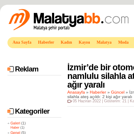
Ana Sayfa
Haberler
Kadın
Kayısı
Malatya
Moda
İzmir’de bir otom
Reklam
namlulu silahla at
ağır yaralı
Anasayfa
»
Haberler
»
Güncel
»
İzm
silahla ateş açıldı: 2 kişi ağır yaralı
05 Haziran 2022 | Gösterim: 21 | K
Kategoriler
Galeri
(1)
Haber
(1)
Genel
(5)