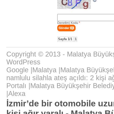
Denetim) Kodu
*
Sayfa 1/1
1
Copyright © 2013 - Malatya Büyükş
WordPress
Google
|
Malatya
|
Malatya Büyükşeh
namlulu silahla ateş açıldı: 2 kişi 
Portalı
|
Malatya Büyükşehir Beledi
|
Alexa
İzmir’de bir otomobile uzun
kişi ağır yaralı - Malatya 