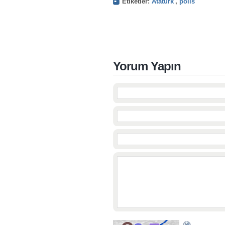
Etiketler:
Atatürk
,
polis
Yorum Yapın