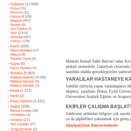
Haberler
(12.699)
Dünya
(11)
Ekonomi
(11)
Güncel
(8.529)
Magazin
(457)
Siyaset
(8)
Son Dakika
(1)
Spor
(2.814)
Teknoloji
(647)
Türkiye
(179)
Kadın
(204)
Elbise Modelleri
(17)
Makyaj
(8)
Tesettür Giyim
(6)
Mustafa Kemal Sahil Bulvarı’ndan Kon
Kayısı
(5)
plakalı otomobile, Güzelyalı civarında 
Kayısı Fiyatları
(5)
namlulu silahla gerçekleştirilen saldırıd
Malatya
(5.063)
Malatya Haberleri
(5.056)
YARALILAR HASTANEYE KA
Malatya Hakında
(5)
Malatya Videoları
(2)
Sahilde yürüyüş yapan vatandaşların ih
Moda
(1.372)
ekipleri, yaralıları Dokuz Eylül Ünivers
Nedir
(2)
Üniversitesi Atatürk Eğitim ve Araştırm
Rüya Tabirleri
(1.432)
EKİPLER ÇALIŞMA BAŞLATT
Sağlık
(358)
Bitkisel Ürünler
(58)
Saldırının ardından bölgeye çok sayıda p
Hastalıklar
(1)
ya da şüphelileri yakalamak için geniş ç
Sinema
(27)
Yeni Çıkanlar
(27)
Güzelyalı
İzmir
Güncel
Haberler
Sorgulamalar
(2)